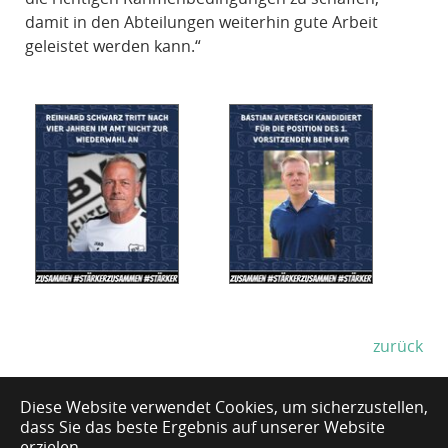
damit in den Abteilungen weiterhin gute Arbeit
geleistet werden kann.“
zurück
Diese Website verwendet Cookies, um sicherzustellen,
dass Sie das beste Ergebnis auf unserer Website
Impressum
erzielen.