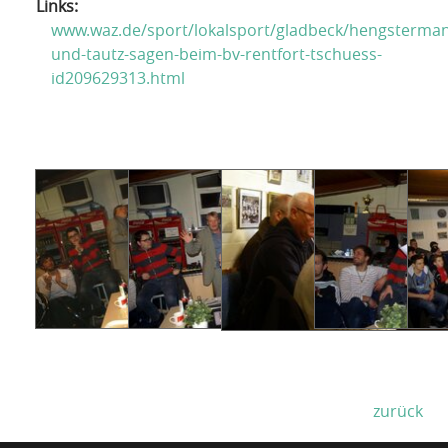
Links:
www.waz.de/sport/lokalsport/gladbeck/hengsterma
und-tautz-sagen-beim-bv-rentfort-tschuess-
id209629313.html
zurück