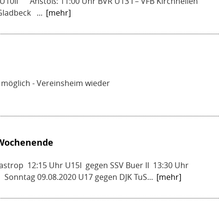
U10II Anstoß: 11:00 Uhr BVR U13 I – VFB Kirchhellen
ladbeck ...
[mehr]
möglich - Vereinsheim wieder
s Wochenende
astrop 12:15 Uhr U15I gegen SSV Buer II 13:30 Uhr
Sonntag 09.08.2020 U17 gegen DJK TuS...
[mehr]