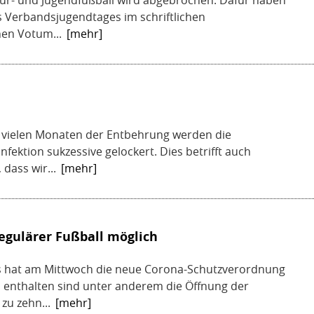
eur- und Jugendfußball wird abgebrochen. Dafür haben
 Verbandsjugendtages im schriftlichen
hen Votum...
[mehr]
ch vielen Monaten der Entbehrung werden die
ektion sukzessive gelockert. Dies betrifft auch
dass wir...
[mehr]
egulärer Fußball möglich
s hat am Mittwoch die neue Corona-Schutzverordnung
rin enthalten sind unter anderem die Öffnung der
zu zehn...
[mehr]