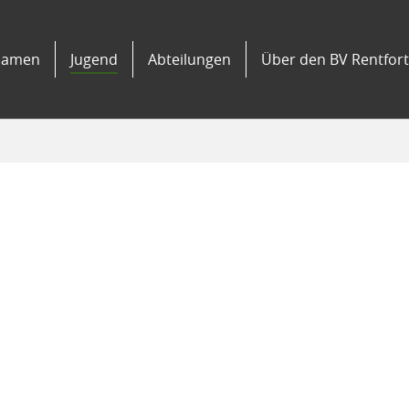
amen
Jugend
Abteilungen
Über den BV Rentfort