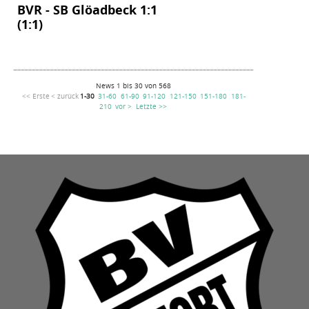
BVR - SB Glöadbeck 1:1
(1:1)
News 1 bis 30 von 568
<< Erste
< zurück
1-30
31-60
61-90
91-120
121-150
151-180
181-
210
vor >
Letzte >>