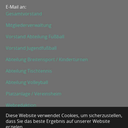
E-Mail an:
Gesamtvorstand
Mitgliederverwaltung
Vorstand Abteilung Fußball
Vorstand Jugendfußball
Abteilung Breitensport / Kinderturnen
Abteilung Tischtennis
Abteilung Volleyball
Platzanlage / Vereinsheim
Webredaktion
Diese Website verwendet Cookies, um sicherzustellen,
dass Sie das beste Ergebnis auf unserer Website
Impressum
erzielen.