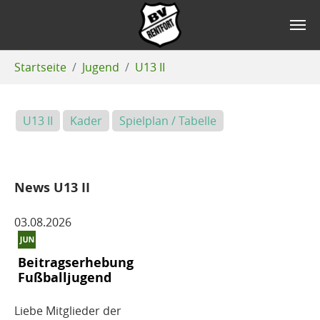
Zum Hauptinhalt springen
Sie sind hier:
Startseite
Jugend
U13 II
U13 II
Kader
Spielplan / Tabelle
News U13 II
03.08.2026
Beitragserhebung
Fußballjugend
Liebe Mitglieder der