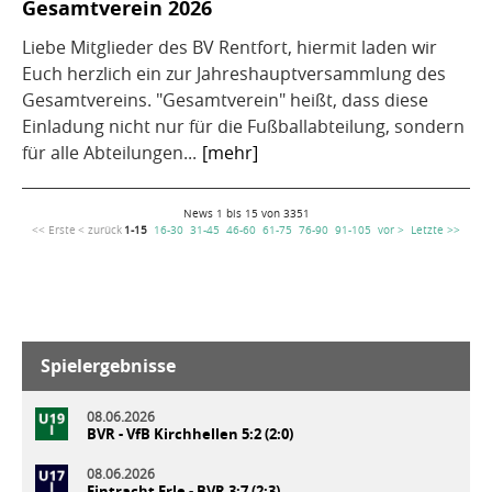
Gesamtverein 2026
Liebe Mitglieder des BV Rentfort, hiermit laden wir
Euch herzlich ein zur Jahreshauptversammlung des
Gesamtvereins. "Gesamtverein" heißt, dass diese
Einladung nicht nur für die Fußballabteilung, sondern
für alle Abteilungen...
[mehr]
News 1 bis 15 von 3351
<< Erste
< zurück
1-15
16-30
31-45
46-60
61-75
76-90
91-105
vor >
Letzte >>
Spielergebnisse
08.06.2026
BVR - VfB Kirchhellen 5:2 (2:0)
08.06.2026
Eintracht Erle - BVR 3:7 (2:3)