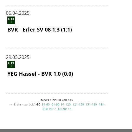
06.04.2025
BVR - Erler SV 08 1:3 (1:1)
29.03.2025
YEG Hassel - BVR 1:0 (0:0)
News 1 bis 30 von 615
<< Erste
< zurück
1-30
31-60
61-90
91-120
121-150
151-180
181-
210
vor >
Letzte >>