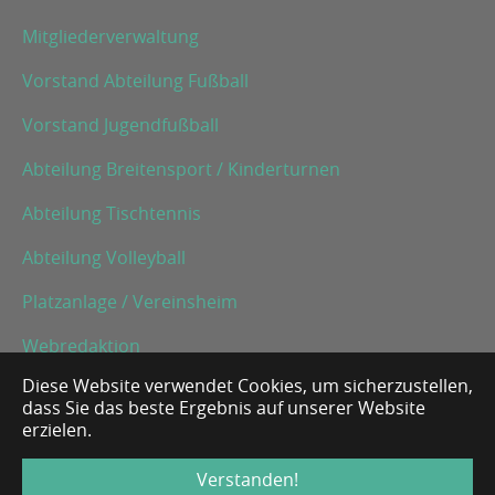
Mitgliederverwaltung
Vorstand Abteilung Fußball
Vorstand Jugendfußball
Abteilung Breitensport / Kinderturnen
Abteilung Tischtennis
Abteilung Volleyball
Platzanlage / Vereinsheim
Webredaktion
Diese Website verwendet Cookies, um sicherzustellen,
dass Sie das beste Ergebnis auf unserer Website
Impressum
erzielen.
Datenschutz
Verstanden!