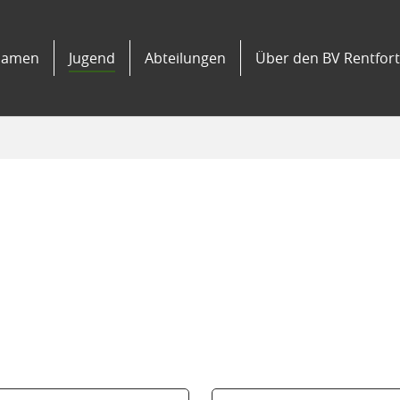
amen
Jugend
Abteilungen
Über den BV Rentfort